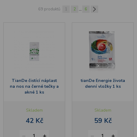
...
69 produktů
1
2
6
TianDe čistící náplast
tianDe Energie života
na nos na černé tečky a
denní vložky 1 ks
akné 1 ks
Skladem
Skladem
42 Kč
59 Kč
1
1