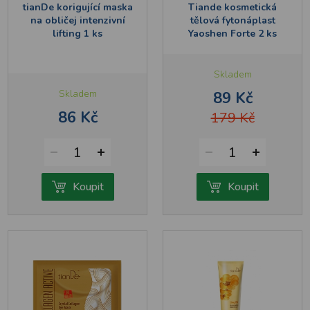
tianDe korigující maska
Tiande kosmetická
na obličej intenzivní
tělová fytonáplast
lifting 1 ks
Yaoshen Forte 2 ks
Skladem
Skladem
89 Kč
86 Kč
179 Kč
1
1
Koupit
Koupit