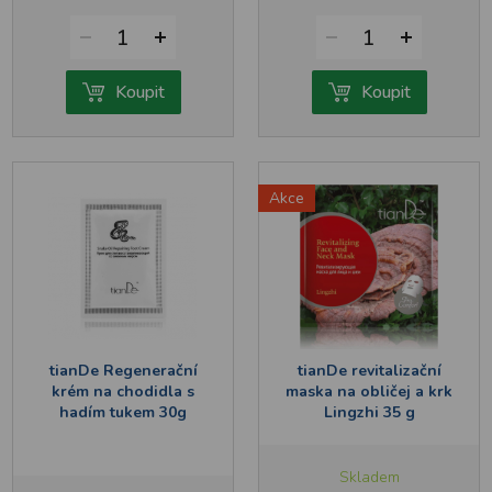
1
1
Koupit
Koupit
Akce
tianDe Regenerační
tianDe revitalizační
krém na chodidla s
maska na obličej a krk
hadím tukem 30g
Lingzhi 35 g
Skladem