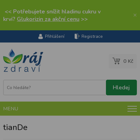
<< Potřebujete snížit hladinu cukru v
×
krvi?
Glukorizin za akční cenu
>>
Přihlášení
Registrace
0 Kč
MENU
tianDe