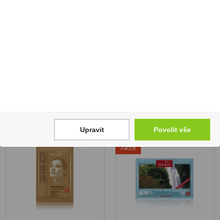
hyaluronovou 35 g
Skladem
Skladem
77 Kč
85 Kč
1
1
Koupit
Koupit
Upravit
Povolit vše
Akce