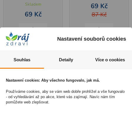
Skladem
69 Kč
69 Kč
87 Kč
1
1
Nastavení souborů cookies
Koupit
Koupit
Souhlas
Detaily
Více o cookies
Nastavení cookies: Aby všechno fungovalo, jak má.
Používáme cookies, aby se vám web dobře prohlížel a vše fungovalo
- od vyhledávání až po akce, které vás zajímají. Navíc nám tím
pomůžete web zlepšovat.
tianDe hydratující
tianDe čistící maska na
maska na obličej a krk
obličej proti akné a
s kyselinou
jízvám 35 g